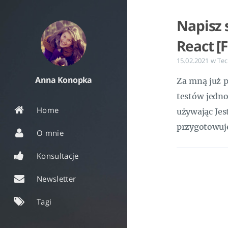
Napisz 
React [
15.02.2021
w
Tec
Anna Konopka
Za mną już p
testów jedno
Home
używając Jes
przygotowuję
O mnie
Konsultacje
Newsletter
Tagi