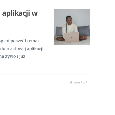
 aplikacji w
ogień poszedł temat
o reactowej aplikacji
na żywo i już
strona 1 z 1